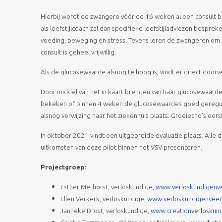
Hierbij wordt de zwangere vóór de 16 weken al een consult bi
als leefstijlcoach zal dan specifieke leefstijladviezen bespre
voeding, beweging en stress. Tevens leren de zwangeren om 
consult is geheel vrijwillig.
Als de glucosewaarde alsnog te hoog is, vindt er direct doorve
Door middel van het in kaart brengen van haar glucosewaarde
bekeken of binnen 4 weken de glucosewaardes goed gereguleerd
alsnog verwijzing naar het ziekenhuis plaats. Groeiecho’s eerst
In oktober 2021 vindt een uitgebreide evaluatie plaats. Alle 
uitkomsten van deze pilot binnen het VSV presenteren.
Projectgroep:
Esther Methorst, verloskundige,
www.verloskundigenve
Ellen Verkerk, verloskundige,
www.verloskundigenveen
Janneke Drost, verloskundige,
www.creationverloskund