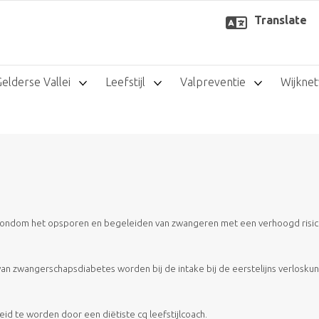
Translate
Gelderse Vallei
Leefstijl
Valpreventie
Wijkne
t rondom het opsporen en begeleiden van zwangeren met een verhoogd risic
an zwangerschapsdiabetes worden bij de intake bij de eerstelijns verlosku
eid te worden door een diëtiste cq leefstijlcoach.