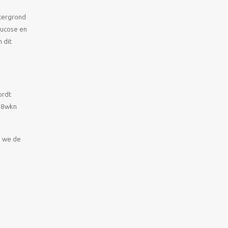
htergrond
lucose en
 dit
ordt
-28wkn
n we de