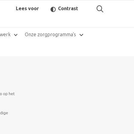
Lees voor
Contrast
twerk
Onze zorgprogramma's
o op het
ndige