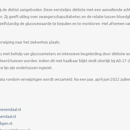
j de diëtist aangeboden. Deze eerstelijns diëtiste met een aanvullende ac
ken. Zij geeft uitleg over zwangerschapsdiabetes en de relatie tussen bloedg
zelfstandig de glucosewaarde te bepalen en te monitoren. Het afnemen van
rwijzing naar het ziekenhuis plaats.
s met behulp van glucosemeters en intensieve begeleiding door diëtiste w
 kunnen worden. Indien dit niet haalbaar blijkt vindt uiterlijk bij AD 27
e lijn zijn ondertussen ingezet.
data rondom verwijzingen wordt verzameld. Na een jaar, april-juni 2022 zulle
enendaal.nl
endaal.nl
igen.nl