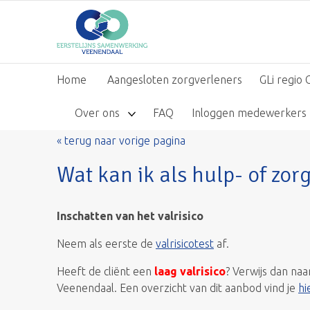
Home
Aangesloten zorgverleners
GLi regio 
Over ons
FAQ
Inloggen medewerkers
« terug naar vorige pagina
Wat kan ik als hulp- of zor
Inschatten van het valrisico
Neem als eerste de
valrisicotest
af.
Heeft de cliënt een
laag valrisico
? Verwijs dan na
Veenendaal. Een overzicht van dit aanbod vind je
hi