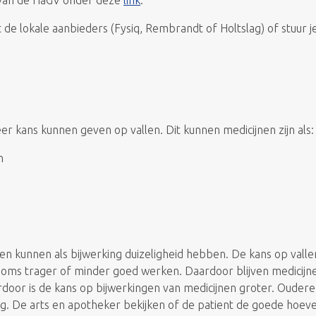
t van de HaGV onder deze
link
.
 de lokale aanbieders (Fysiq, Rembrandt of Holtslag) of stuur j
r kans kunnen geven op vallen. Dit kunnen medicijnen zijn als:
n
en kunnen als bijwerking duizeligheid hebben. De kans op vall
 soms trager of minder goed werken. Daardoor blijven medicijn
rdoor is de kans op bijwerkingen van medicijnen groter. Ouder
. De arts en apotheker bekijken of de patient de goede hoeve