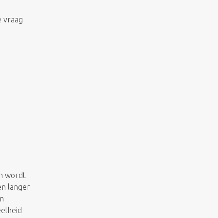
e vraag
en wordt
en langer
en
elheid