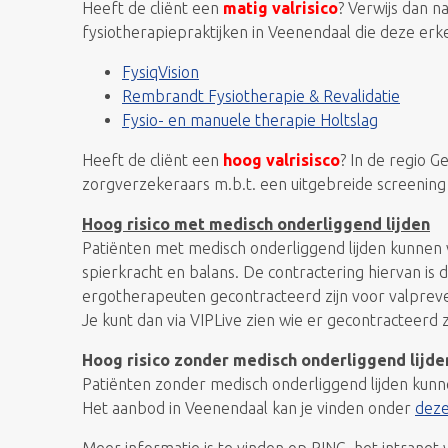
Heeft de cliënt een
matig valrisico
? Verwijs dan 
fysiotherapiepraktijken in Veenendaal die deze er
FysiqVision
Rembrandt Fysiotherapie & Revalidatie
Fysio- en manuele therapie Holtslag
Heeft de cliënt een
hoog valrisisco
? In de regio G
zorgverzekeraars m.b.t. een uitgebreide screening 
Hoog risico met medisch onderliggend lijden
Patiënten met medisch onderliggend lijden kunnen
spierkracht en balans. De contractering hiervan is
ergotherapeuten gecontracteerd zijn voor valpreve
Je kunt dan via VIPLive zien wie er gecontracteerd 
Hoog risico zonder medisch onderliggend lijden
Patiënten zonder medisch onderliggend lijden kunn
Het aanbod in Veenendaal kan je vinden onder
deze