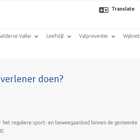
Translate
Gelderse Vallei
Leefstijl
Valpreventie
Wijkne
gverlener doen?
ar het reguliere sport- en beweegaanbod binnen de gemeente
er
.