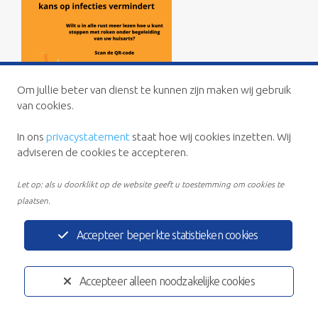
Om jullie beter van dienst te kunnen zijn maken wij gebruik
van cookies.
In ons
privacystatement
staat hoe wij cookies inzetten. Wij
adviseren de cookies te accepteren.
Let op: als u doorklikt op de website geeft u toestemming om cookies te
plaatsen.
Accepteer beperkte statistieken cookies
Privacystatement
Disclaimer
Ontwikkeld door:
Yardzorgsites.nl
Accepteer alleen noodzakelijke cookies